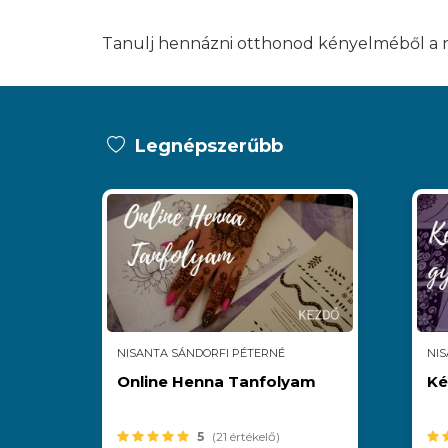
Tanulj hennázni otthonod kényelméből a n
Legnépszerűbb
NISANTA SÁNDORFI PÉTERNÉ
NIS
Online Henna Tanfolyam
Ké
5
(21 értékelő)