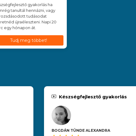
zségfejlesztő gyakorlás ha
rég tanultál hennázni, vagy
rozsdásodott tudásodat
retnéd újraéleszteni. Napi 20
c egy hónapon át.
Tudj meg többet!
Készségfejlesztő gyakorlás
BOGDÁN TÜNDE ALEXANDRA