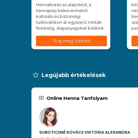
Hennafestés az alapoktól, a
Kés
hennapép bekeverésétől
nem
kultúrális és biztonsági
be
tudnivalókon át egyszerű minták
sze
festéséig. Alapanyagokat küldünk
per
Tudj meg többet!
Legújabb értékelések
Online Henna Tanfolyam
SUBOTICSNÉ KOVÁCS VIKTÓRIA ALEXANDRA