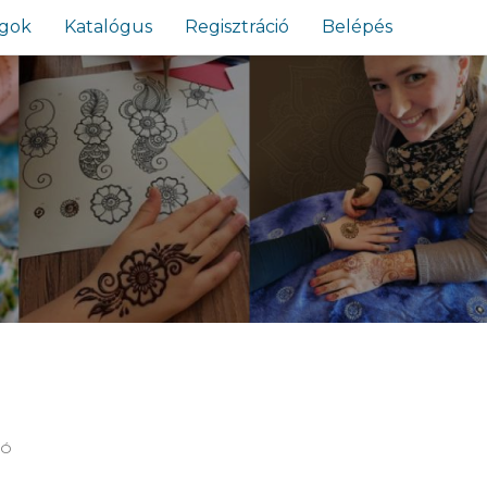
agok
Katalógus
Regisztráció
Belépés
TÓ