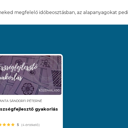
eked megfelelő időbeosztásban, az alapanyagokat pedig
ANTA SÁNDORFI PÉTERNÉ
szségfejlesztő gyakorlás
5
(4 értékelő)