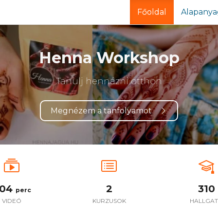
Főoldal
Alapany
Henna Workshop
Tanulj hennázni otthon
Megnézem a tanfolyamot
04
2
310
perc
VIDEÓ
KURZUSOK
HALLGA