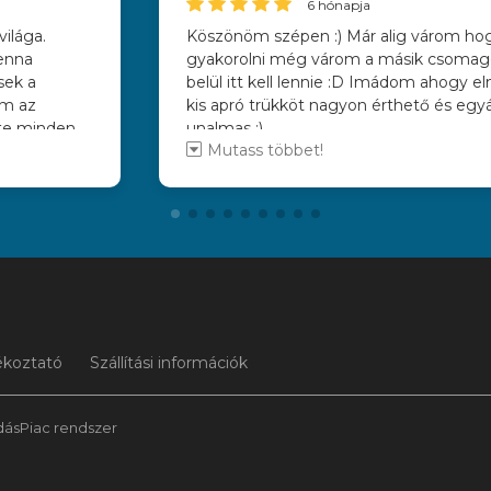
6 hónapja
ilága.
Köszönöm szépen :) Már alig várom ho
henna
gyakorolni még várom a másik csoma
sek a
belül itt kell lennie :D Imádom ahogy
am az
kis apró trükköt nagyon érthető és egy
nte minden
unalmas :)
Mutass többet!
folyam 🥰
ékoztató
Szállítási információk
dásPiac
rendszer