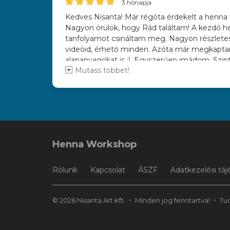
3 hónapja
Kedves Nisanta! Már régóta érdekelt a henna v
Nagyon örülök, hogy Rád találtam! A kezdő 
tanfolyamot csináltam meg. Nagyon részlete
videóid, érhető minden. Azóta már megkapt
alapanyagokat is :). Egyszerűen imádom. Szi
Mutass többet!
nap gyakorlok. :) Jöhet a készségfejlesztő tan
Henna Workshop
Rólunk
Kapcsolat
ÁSZF
Adatkezelési táj
© 2026 Nisanta Art Kft.
Minden jog fenntartva!
Tu