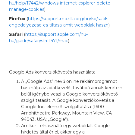
hu/help/17442/windows-internet-explorer-delete-
manage-cookies
)
Firefox
(
https://support.mozilla.org/hu/kb/sutik-
engedelyezese-es-tiltasa-amit-weboldak-haszn
)
Safari
(
https://support.apple.com/hu-
hu/guide/safari/sfri11471/mac
)
Google Ads konverziókövetés használata
A „Google Ads” nevű online reklámprogramot
használja az adatkezelő, továbbá annak keretein
belül igénybe veszi a Google konverziókövető
szolgáltatását. A Google konverziókövetés a
Google Inc. elemző szolgáltatása (1600
Amphitheatre Parkway, Mountain View, CA
94043, USA; „Google“).
Amikor Felhasználó egy weboldalt Google-
hirdetés által ér el, akkor egy a