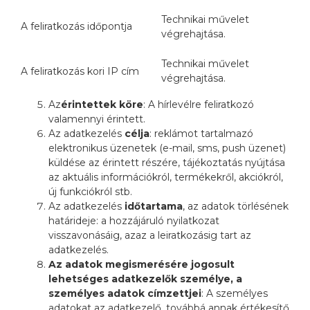
Technikai művelet
A feliratkozás időpontja
végrehajtása.
Technikai művelet
A feliratkozás kori IP cím
végrehajtása.
Az
érintettek köre
: A hírlevélre feliratkozó
valamennyi érintett.
Az adatkezelés
célja
: reklámot tartalmazó
elektronikus üzenetek (e-mail, sms, push üzenet)
küldése az érintett részére, tájékoztatás nyújtása
az aktuális információkról, termékekről, akciókról,
új funkciókról stb.
Az adatkezelés
időtartama
, az adatok törlésének
határideje: a hozzájáruló nyilatkozat
visszavonásáig, azaz a leiratkozásig tart az
adatkezelés.
Az adatok megismerésére jogosult
lehetséges adatkezelők személye, a
személyes adatok címzettjei
: A személyes
adatokat az adatkezelő, továbbá annak értékesítő