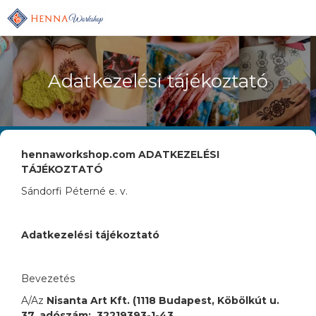
Adatkezelési tájékoztató
hennaworkshop.com ADATKEZELÉSI
TÁJÉKOZTATÓ
Sándorfi Péterné e. v.
Adatkezelési tájékoztató
Bevezetés
A/Az
Nisanta Art Kft. (1118 Budapest, Köbölkút u.
37. adószám:
32219393-1-43
,