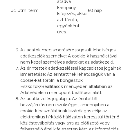
átadva
kampány
_uc_utm_term
60 nap
kifejezés, akkor
azt tárolja,
egyébként
üres.
Az adatok megismerésére jogosult lehetséges
adatkezelők személye: A cookie-k használatával
nem kezel személyes adatokat az adatkezelő.
Az érintettek adatkezeléssel kapcsolatos jogainak
ismertetése: Az érintettnek lehetőségük van a
cookie-kat törölni a böngészők
Eszközök/Beállítások menüjében általában az
Adatvédelem menüpont beállításai alatt.
Az adatkezelés jogalapja: Az érintettől
hozzájárulás nem szükséges, amennyiben a
cookie-k használatának kizárólagos célja az
elektronikus hírközlő hálózaton keresztül történő
közléstovábbítás vagy arra az előfizető vagy
felhasználó által kifejezetten kért, az információs