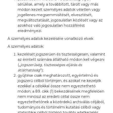
sérülése, amely a továbbított, tárolt vagy más
módon kezelt személyes adatok véletlen vagy
jogellenes megsemmisítését, elvesztését,
megváltoztatását, jogosulatlan közlését vagy az
azokhoz való jogosulatlan hozzáférést
eredményezi.
A személyes adatok kezelésére vonatkozó elvek
A személyes adatok:
kezelését jogszerűen és tisztességesen, valamint
az érintett számára átlátható módon kell végezni
(„
jogszerűség, tisztességes eljárás és
átláthatóság
”);
gyűjtése csak meghatározott, egyértelmű és
jogszerű célból történjen, és azokat ne kezeljék
ezekkel a célokkal össze nem egyeztethető
módon; a 89. cikk (1) bekezdésének megfelelően
nem minősül az eredeti céllal össze nem
egyeztethetőnek a közérdekű archiválás céljából,
tudományos és történelmi kutatási célból vagy
statisztikai célból történő további adatkezelés