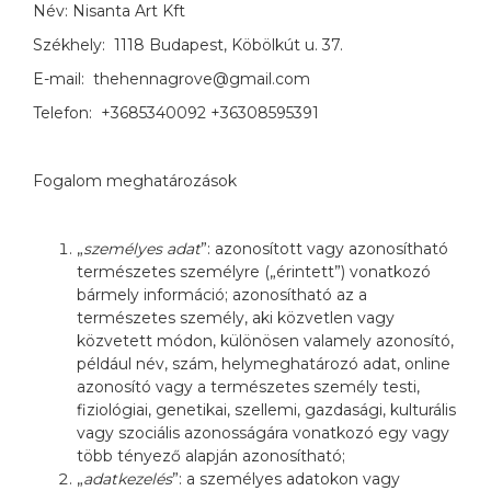
Név: Nisanta Art Kft
Székhely: 1118 Budapest, Köbölkút u. 37.
E-mail: thehennagrove@gmail.com
Telefon: +3685340092 +36308595391
Fogalom meghatározások
„
személyes adat
”: azonosított vagy azonosítható
természetes személyre („érintett”) vonatkozó
bármely információ; azonosítható az a
természetes személy, aki közvetlen vagy
közvetett módon, különösen valamely azonosító,
például név, szám, helymeghatározó adat, online
azonosító vagy a természetes személy testi,
fiziológiai, genetikai, szellemi, gazdasági, kulturális
vagy szociális azonosságára vonatkozó egy vagy
több tényező alapján azonosítható;
„
adatkezelés
”: a személyes adatokon vagy