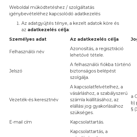
Weboldal működtetéshez / szolgáltatás
igénybevételéhez kapcsolódó adatkezelés
Az adatgyűjtés ténye, a kezelt adatok köre és
az
adatkezelés célja
:
Személyes adat
Az adatkezelés célja
Jo
Azonosítás, a regisztráció
Felhasználói név
lehetővé tétele.
A felhasználói fiókba történő
Jelszó
biztonságos belépést
szolgálja.
A kapcsolatfelvételhez, a
vásárláshoz, a szabályszerű
a 
Vezeték-és keresztnév
számla kiállításához, az
b) 
elállási jog gyakorlásához
§ 
szükséges.
E-mail cím
Kapcsolattartás.
Kapcsolattartás, a