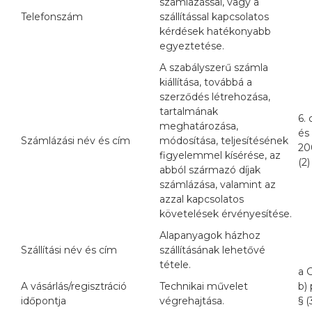
számlázással, vagy a
Telefonszám
szállítással kapcsolatos
kérdések hatékonyabb
egyeztetése.
A szabályszerű számla
kiállítása, továbbá a
szerződés létrehozása,
tartalmának
6. 
meghatározása,
és
Számlázási név és cím
módosítása, teljesítésének
20
figyelemmel kísérése, az
(2
abból származó díjak
számlázása, valamint az
azzal kapcsolatos
követelések érvényesítése.
Alapanyagok házhoz
Szállítási név és cím
szállításának lehetővé
tétele.
a 
A vásárlás/regisztráció
Technikai művelet
b) 
időpontja
végrehajtása.
§ 