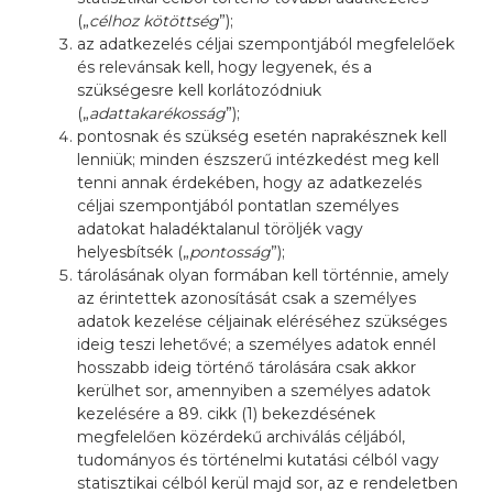
(„
célhoz kötöttség
”);
az adatkezelés céljai szempontjából megfelelőek
és relevánsak kell, hogy legyenek, és a
szükségesre kell korlátozódniuk
(„
adattakarékosság
”);
pontosnak és szükség esetén naprakésznek kell
lenniük; minden észszerű intézkedést meg kell
tenni annak érdekében, hogy az adatkezelés
céljai szempontjából pontatlan személyes
adatokat haladéktalanul töröljék vagy
helyesbítsék („
pontosság
”);
tárolásának olyan formában kell történnie, amely
az érintettek azonosítását csak a személyes
adatok kezelése céljainak eléréséhez szükséges
ideig teszi lehetővé; a személyes adatok ennél
hosszabb ideig történő tárolására csak akkor
kerülhet sor, amennyiben a személyes adatok
kezelésére a 89. cikk (1) bekezdésének
megfelelően közérdekű archiválás céljából,
tudományos és történelmi kutatási célból vagy
statisztikai célból kerül majd sor, az e rendeletben