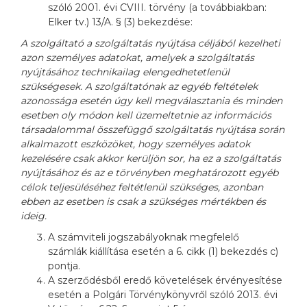
szóló 2001. évi CVIII. törvény (a továbbiakban:
Elker tv.) 13/A. § (3) bekezdése:
A szolgáltató a szolgáltatás nyújtása céljából kezelheti
azon személyes adatokat, amelyek a szolgáltatás
nyújtásához technikailag elengedhetetlenül
szükségesek. A szolgáltatónak az egyéb feltételek
azonossága esetén úgy kell megválasztania és minden
esetben oly módon kell üzemeltetnie az információs
társadalommal összefüggő szolgáltatás nyújtása során
alkalmazott eszközöket, hogy személyes adatok
kezelésére csak akkor kerüljön sor, ha ez a szolgáltatás
nyújtásához és az e törvényben meghatározott egyéb
célok teljesüléséhez feltétlenül szükséges, azonban
ebben az esetben is csak a szükséges mértékben és
ideig.
A számviteli jogszabályoknak megfelelő
számlák kiállítása esetén a 6. cikk (1) bekezdés c)
pontja.
A szerződésből eredő követelések érvényesítése
esetén a Polgári Törvénykönyvről szóló 2013. évi