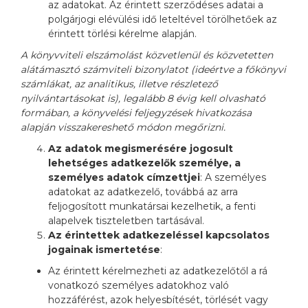
az adatokat. Az érintett szerződéses adatai a
polgárjogi elévülési idő leteltével törölhetőek az
érintett törlési kérelme alapján.
A könyvviteli elszámolást közvetlenül és közvetetten
alátámasztó számviteli bizonylatot (ideértve a főkönyvi
számlákat, az analitikus, illetve részletező
nyilvántartásokat is), legalább 8 évig kell olvasható
formában, a könyvelési feljegyzések hivatkozása
alapján visszakereshető módon megőrizni.
Az adatok megismerésére jogosult
lehetséges adatkezelők személye, a
személyes adatok címzettjei
: A személyes
adatokat az adatkezelő, továbbá az arra
feljogosított munkatársai kezelhetik, a fenti
alapelvek tiszteletben tartásával.
Az érintettek adatkezeléssel kapcsolatos
jogainak ismertetése
:
Az érintett kérelmezheti az adatkezelőtől a rá
vonatkozó személyes adatokhoz való
hozzáférést, azok helyesbítését, törlését vagy