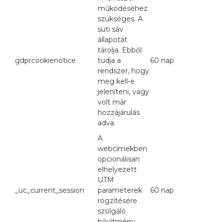
működéséhez
szükséges. A
süti sáv
állapotát
tárolja. Ebből
gdprcookienotice
tudja a
60 nap
rendszer, hogy
meg kell-e
jeleníteni, vagy
volt már
hozzájárulás
adva.
A
webcímekben
opcionálisan
elhelyezett
UTM
_uc_current_session
paraméterek
60 nap
rögzítésére
szolgáló
bővítmény