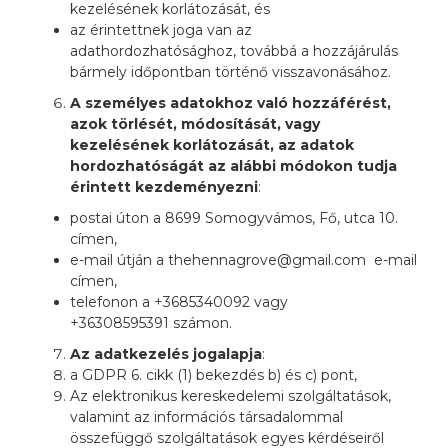
kezelésének korlátozását, és
az érintettnek joga van az
adathordozhatósághoz, továbbá a hozzájárulás
bármely időpontban történő visszavonásához.
A személyes adatokhoz való hozzáférést,
azok törlését, módosítását, vagy
kezelésének korlátozását, az adatok
hordozhatóságát az alábbi módokon tudja
érintett kezdeményezni
:
postai úton a 8699 Somogyvámos, Fő, utca 10.
címen,
e-mail útján a thehennagrove@gmail.com e-mail
címen,
telefonon a +3685340092 vagy
+36308595391 számon.
Az adatkezelés jogalapja
:
a GDPR 6. cikk (1) bekezdés b) és c) pont,
Az elektronikus kereskedelemi szolgáltatások,
valamint az információs társadalommal
összefüggő szolgáltatások egyes kérdéseiről