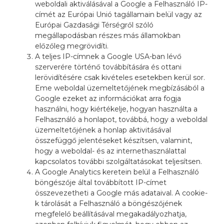
weboldali aktiválásával a Google a Felhasználó IP-
címét az Európai Unió tagállamain belül vagy az
Európai Gazdasági Térségről szóló
megállapodásban részes más államokban
előzőleg megrövidíti.
A teljes IP-címnek a Google USA-ban lévő
szerverére történő továbbítására és ottani
lerövidítésére csak kivételes esetekben kerül sor.
Eme weboldal üzemeltetőjének megbízásából a
Google ezeket az információkat arra fogja
használni, hogy kiértékelje, hogyan használta a
Felhasználó a honlapot, továbbá, hogy a weboldal
üzemeltetőjének a honlap aktivitásával
összefüggő jelentéseket készítsen, valamint,
hogy a weboldal- és az internethasználattal
kapcsolatos további szolgáltatásokat teljesítsen.
A Google Analytics keretein belül a Felhasználó
böngészője által továbbított IP-címet
összevezetheti a Google más adataival. A cookie-
k tárolását a Felhasználó a böngészőjének
megfelelő beállításával megakadályozhatja,