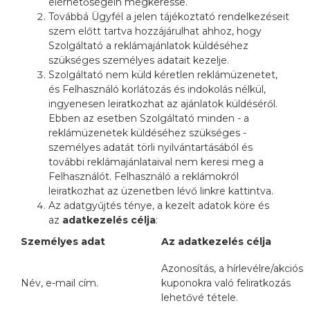
elérhetőségein megkeresse.
Továbbá Ügyfél a jelen tájékoztató rendelkezéseit
szem előtt tartva hozzájárulhat ahhoz, hogy
Szolgáltató a reklámajánlatok küldéséhez
szükséges személyes adatait kezelje.
Szolgáltató nem küld kéretlen reklámüzenetet,
és Felhasználó korlátozás és indokolás nélkül,
ingyenesen leiratkozhat az ajánlatok küldéséről.
Ebben az esetben Szolgáltató minden - a
reklámüzenetek küldéséhez szükséges -
személyes adatát törli nyilvántartásából és
további reklámajánlataival nem keresi meg a
Felhasználót. Felhasználó a reklámokról
leiratkozhat az üzenetben lévő linkre kattintva.
Az adatgyűjtés ténye, a kezelt adatok köre és
az
adatkezelés célja
:
Személyes adat
Az adatkezelés célja
Azonosítás, a hírlevélre/akciós
Név, e-mail cím.
kuponokra való feliratkozás
lehetővé tétele.