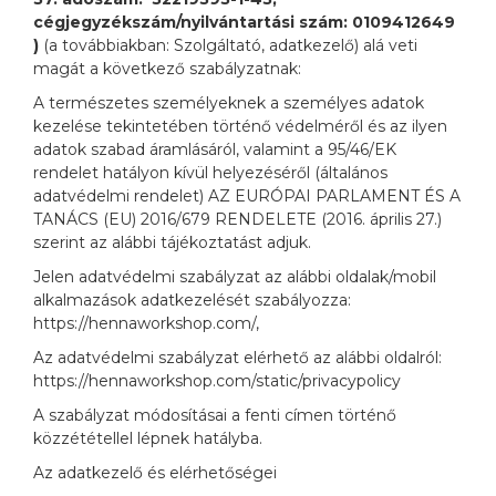
cégjegyzékszám/nyilvántartási szám:
0109412649
)
(a továbbiakban: Szolgáltató, adatkezelő) alá veti
magát a következő szabályzatnak:
A természetes személyeknek a személyes adatok
kezelése tekintetében történő védelméről és az ilyen
adatok szabad áramlásáról, valamint a 95/46/EK
rendelet hatályon kívül helyezéséről (általános
adatvédelmi rendelet) AZ EURÓPAI PARLAMENT ÉS A
TANÁCS (EU) 2016/679 RENDELETE (2016. április 27.)
szerint az alábbi tájékoztatást adjuk.
Jelen adatvédelmi szabályzat az alábbi oldalak/mobil
alkalmazások adatkezelését szabályozza:
https://hennaworkshop.com/,
Az adatvédelmi szabályzat elérhető az alábbi oldalról:
https://hennaworkshop.com/static/privacypolicy
A szabályzat módosításai a fenti címen történő
közzététellel lépnek hatályba.
Az adatkezelő és elérhetőségei