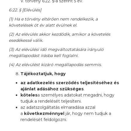
V. törvény 6:22. §-a szerint 5 év.
6:22. § [Elévülés]
(1) Ha e törvény eltérően nem rendelkezik, a
követelések öt év alatt évülnek el.
(2) Az elévülés akkor kezdődik, amikor a követelés
esedékessé válik.
(3) Az elévülési idő megváltoztatására irányuló
megállapodást írásba kell foglalni.
(4) Az elévülést kizáró megállapodás semmis.
Tájékoztatjuk, hogy
az adatkezelés szerződés teljesítéséhez és
ajánlat adásához szükséges
.
köteles
a személyes adatokat megadni, hogy
tudjuk a rendelését teljesíteni.
az adatszolgáltatás elmaradása azzal
a
következménnyel
jár, hogy nem tudjuk a
rendelését feldolgozni.