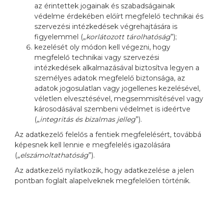
az érintettek jogainak és szabadságainak
védelme érdekében előírt megfelelő technikai és
szervezési intézkedések végrehajtására is
figyelemmel („
korlátozott tárolhatóság
”);
kezelését oly módon kell végezni, hogy
megfelelő technikai vagy szervezési
intézkedések alkalmazásával biztosítva legyen a
személyes adatok megfelelő biztonsága, az
adatok jogosulatlan vagy jogellenes kezelésével,
véletlen elvesztésével, megsemmisítésével vagy
károsodásával szembeni védelmet is ideértve
(„
integritás és bizalmas jelleg
”).
Az adatkezelő felelős a fentiek megfelelésért, továbbá
képesnek kell lennie e megfelelés igazolására
(„
elszámoltathatóság
”).
Az adatkezelő nyilatkozik, hogy adatkezelése a jelen
pontban foglalt alapelveknek megfelelően történik.