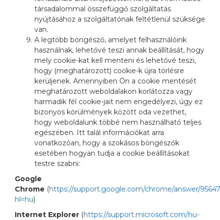
társadalommal összefüggő szolgáltatás
nyújtásához a szolgáltatónak feltétlenül szüksége
van.
A legtöbb böngésző, amelyet felhasználóink
használnak, lehetővé teszi annak beállítását, hogy
mely cookie-kat kell menteni és lehetővé teszi,
hogy (meghatározott) cookie-k újra törlésre
kerüljenek. Amennyiben Ön a cookie mentését
meghatározott weboldalakon korlátozza vagy
harmadik fél cookie-jait nem engedélyezi, úgy ez
bizonyos körülmények között oda vezethet,
hogy weboldalunk többé nem használható teljes
egészében. Itt talál információkat arra
vonatkozóan, hogy a szokásos böngészők
esetében hogyan tudja a cookie beállításokat
testre szabni:
Google
Chrome
(
https://support.google.com/chrome/answer/9564
hl=hu
)
Internet Explorer
(
https://support.microsoft.com/hu-