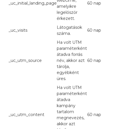
webcíme,
_uc_initial_landing_page
60 nap
amelyikre
legelőször
érkezett.
Látogatások
_uc_visits
60 nap
száma.
Ha volt UTM
paraméterként
átadva forrás
_uc_utm_source
név, akkor azt
60 nap
tárolja,
egyébként
üres.
Ha volt UTM
paraméterként
átadva
kampány
tartalom
_uc_utm_content
60 nap
megnevezés,
akkor azt