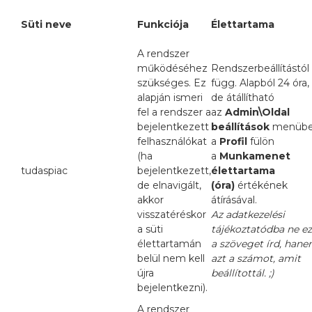
Süti neve
Funkciója
Élettartama
A rendszer
működéséhez
Rendszerbeállítástól
szükséges. Ez
függ. Alapból 24 óra,
alapján ismeri
de átállítható
fel a rendszer a
az
Admin\Oldal
bejelentkezett
beállítások
menüb
felhasználókat
a
Profil
fülön
(ha
a
Munkamenet
tudaspiac
bejelentkezett,
élettartama
de elnavigált,
(óra)
értékének
akkor
átírásával.
visszatéréskor
Az adatkezelési
a süti
tájékoztatódba ne ez
élettartamán
a szöveget írd, han
belül nem kell
azt a számot, amit
újra
beállítottál. ;)
bejelentkezni).
A rendszer