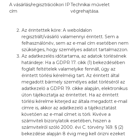
A vásárlás/regisztrációkori IP
Technikai művelet
cím
végrehajtása.
Az érintettek köre: A weboldalon
regisztrált/vásárló valamennyi érintett. Sem a
felhasználónév, sem az e-mail cím esetében nem
szükséges, hogy személyes adatot tartalmazzon.
Az adatkezelés időtartama, az adatok törlésének
határideje: Ha a GDPR 17. cikk (1) bekezdésében
foglalt feltételek valamelyike fennáll, úgy az
érintett törlési kérelméig tart. Az érintett által
megadott bármely személyes adat törléséről az
adatkezelő a GDPR 19. cikke alapján, elektronikus
úton tájékoztatja az érintettet. Ha az érintett
törlési kérelme kiterjed az általa megadott e-mail
címre is, akkor az adatkezelő a tájékoztatást
követően az e-mail címet is törli. Kivéve a
számviteli bizonylatok esetében, hiszen a
számvitelről szóló 2000. évi C. törvény 169. § (2)
bekezdése alapján 8 évig meg kell őrizni ezeket