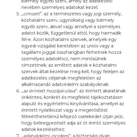
bármely egyéb szerv, amely az adatkezelő
nevében személyes adatokat kezel;
„
címzett
”: az a természetes vagy jogi személy,
közhatalmi szerv, ügynökség vagy bármely
egyéb szerv, akivel vagy amellyel a személyes
adatot közlik, függetlenül attól, hogy harmadik
fél-e. Azon közhatalmi szervek, amelyek egy
egyedi vizsgálat keretében az uniós vagy a
tagállami joggal összhangban férhetnek hozzá
személyes adatokhoz, nem minősülnek
címzettnek; az említett adatok e közhatalmi
szervek általi kezelése meg kell, hogy feleljen az
adatkezelés céljainak megfelelően az
alkalmazandó adatvédelmi szabályoknak;
„
az érintett hozzájárulása
”: az érintett akaratának
önkéntes, konkrét és megfelelő tájékoztatáson
alapuló és egyértelmű kinyilvánítása, amellyel az
érintett nyilatkozat vagy a megerősítést
félreérthetetlenül kifejező cselekedet útján jelzi,
hogy beleegyezését adja az őt érintő személyes
adatok kezeléséhez;
„
adatvédelmi incidens
”: a biztonság olyan