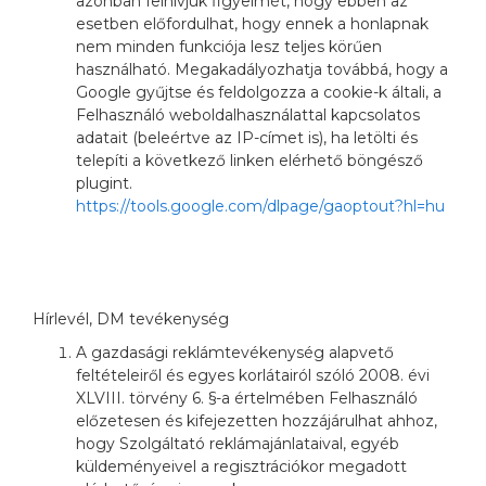
azonban felhívjuk figyelmét, hogy ebben az
esetben előfordulhat, hogy ennek a honlapnak
nem minden funkciója lesz teljes körűen
használható. Megakadályozhatja továbbá, hogy a
Google gyűjtse és feldolgozza a cookie-k általi, a
Felhasználó weboldalhasználattal kapcsolatos
adatait (beleértve az IP-címet is), ha letölti és
telepíti a következő linken elérhető böngésző
plugint.
https://tools.google.com/dlpage/gaoptout?hl=hu
Hírlevél, DM tevékenység
A gazdasági reklámtevékenység alapvető
feltételeiről és egyes korlátairól szóló 2008. évi
XLVIII. törvény 6. §-a értelmében Felhasználó
előzetesen és kifejezetten hozzájárulhat ahhoz,
hogy Szolgáltató reklámajánlataival, egyéb
küldeményeivel a regisztrációkor megadott