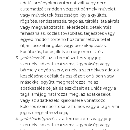
adatállományokon automatizált vagy nem
automatizált módon végzett bármely művelet
vagy műveletek összessége, így a gyűjtés,
rögzítés, rendszerezés, tagolás, tárolás, átalakítás
vagy megváltoztatás, lekérdezés, betekintés,
felhasználás, közlés továbbítás, terjesztés vagy
egyéb módon történő hozzáférhetővé tétel
útján, összehangolás vagy összekapcsolás,
korlátozás, törlés, illetve megsemmisítés;
„
adatkezelő
”: az a természetes vagy jogi
személy, közhatalmi szerv, ügynökség vagy
bármely egyéb szerv, amely a személyes adatok
kezelésének céljait és eszközeit önállóan vagy
másokkal együtt meghatározza; ha az
adatkezelés céljait és eszközeit az uniós vagy a
tagállami jog határozza meg, az adatkezelőt
vagy az adatkezelő kijelölésére vonatkozó
különös szempontokat az uniós vagy a tagállami
jog is meghatározhatja;
„
adatfeldolgozó
”: az a természetes vagy jogi
személy, közhatalmi szerv, ügynökség vagy