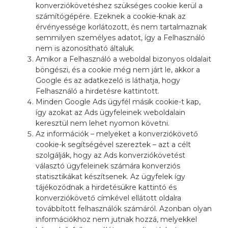
konverziókövetéshez szükséges cookie kerül a
számítógépére. Ezeknek a cookie-knak az
érvényessége korlátozott, és nem tartalmaznak
semmilyen személyes adatot, így a Felhasználó
nem is azonosítható általuk.
Amikor a Felhasználó a weboldal bizonyos oldalait
böngészi, és a cookie még nem járt le, akkor a
Google és az adatkezelő is láthatja, hogy
Felhasználó a hirdetésre kattintott.
Minden Google Ads ügyfél másik cookie-t kap,
így azokat az Ads ügyfeleinek weboldalain
keresztül nem lehet nyomon követni.
Az információk – melyeket a konverziókövető
cookie-k segítségével szereztek – azt a célt
szolgálják, hogy az Ads konverziókövetést
választó ügyfeleinek számára konverziós
statisztikákat készítsenek. Az ügyfelek így
tájékozódnak a hirdetésükre kattintó és
konverziókövető címkével ellátott oldalra
továbbított felhasználók számáról. Azonban olyan
információkhoz nem jutnak hozzá, melyekkel