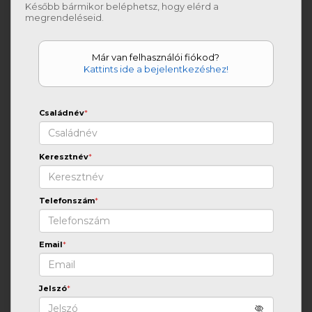
Később bármikor beléphetsz, hogy elérd a
megrendeléseid.
Már van felhasználói fiókod?
Kattints ide a bejelentkezéshez!
Családnév
*
Keresztnév
*
Telefonszám
*
Email
*
Jelszó
*