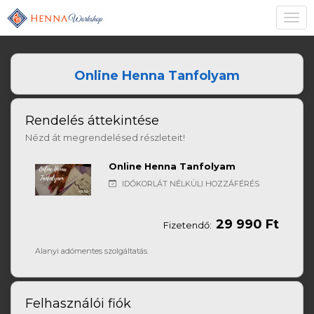
Toggl
navig
Online Henna Tanfolyam
Rendelés áttekintése
Nézd át megrendelésed részleteit!
Online Henna Tanfolyam
IDŐKORLÁT NÉLKÜLI HOZZÁFÉRÉS
29 990 Ft
Fizetendő:
Alanyi adómentes szolgáltatás.
Felhasználói fiók