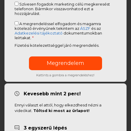
Szívesen fogadok marketing célú megkeresést
telefonon. Bármikor visszavonhatod ezt a
hozzájárulást.
A megrendeléssel elfogadom és magamra
kötelező érvényűnek tekintem az
ÁSZF
és az
Adatkezelési tájékoztató
dokumentumokban
leírtakat.
*
Fizetési kötelezettséggel járó megrendelés.
Kattints a gombra a megrendeléshez!
Kevesebb mint 2 perc!
Ennyi választ el attól, hogy elkezdhesd nézni a
videókat.
Töltsd ki most az űrlapot!
3 egyszerű lépés