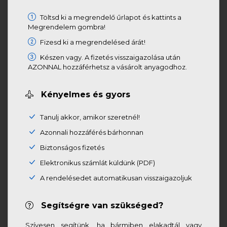
Töltsd ki a megrendelő űrlapot és kattints a
Megrendelem gombra!
Fizesd ki a megrendelésed árát!
Készen vagy. A fizetés visszaigazolása után
AZONNAL hozzáférhetsz a vásárolt anyagodhoz.
Kényelmes és gyors
Tanulj akkor, amikor szeretnél!
Azonnali hozzáférés bárhonnan
Biztonságos fizetés
Elektronikus számlát küldünk (PDF)
A rendelésedet automatikusan visszaigazoljuk
Segítségre van szükséged?
Szívesen segítünk, ha bármiben elakadtál vagy