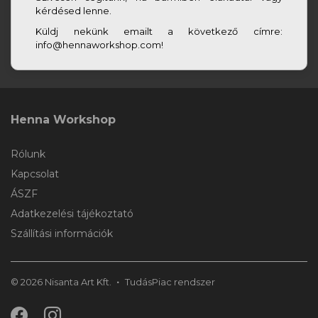
kérdésed lenne.
Küldj nekünk emailt a következő címre:
info@hennaworkshop.com!
Henna Workshop
Rólunk
Kapcsolat
ÁSZF
Adatkezelési tájékoztató
Szállítási információk
© 2026 Nisanta Art Kft.
TudásPiac
rendszer